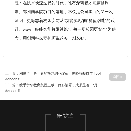
理：在技术快速迭代的时代，唯有深耕者才能穿越周
期。郑州商学院项目的落地，不仅是公司实力的又一次
证明，更标志着校园安防从“功能实现”向“价值创造”的跃
迁。未来，咚咚智能将继续以“让每一所校园更安全”为使
命，用创新科技守护师生的每一刻安心。
上一篇：
积攒了一冬一春的热烈绚丽绽放，咚咚收获颇丰 | 5月
返回 »
dondon®
下一篇：
携手宇华教育集团三载，稳步部署，成果显著 | 7月
dondon®
微信关注