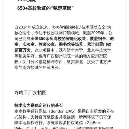
650+高校验证的“稳定基因”
自2014年成立以来，咚咚智能始终以“技术驱动安全”为
核心理念，专注于校园联网门锁领域。截至2025年，公
司已完成
全国650余所高校的智能化改造，覆盖宿舍、教
室、实验室、教师公寓、图书馆等场景，累计部署门锁
超百万套。
这些项目中，既有清华大学、北京科技大学
等顶尖学府，也有广西柳州职院一类的地方应用型院
校；项目分区也是横跨东西，纵贯南北，接受了北方严
寒与南方盐碱的严苛考验。
咚咚工厂实拍图
技术实力是稳定运行的基石
咚咚数字通行系统（dondon DAS）采用自主研发的分布
式架构，支持百万级设备并发连接，断网环境下仍可保
障本地授权通行。系统兼容多协议通信（ZigBee、
WiFi、Cat-1、蓝牙、POE等），可根据校园网络条件灵