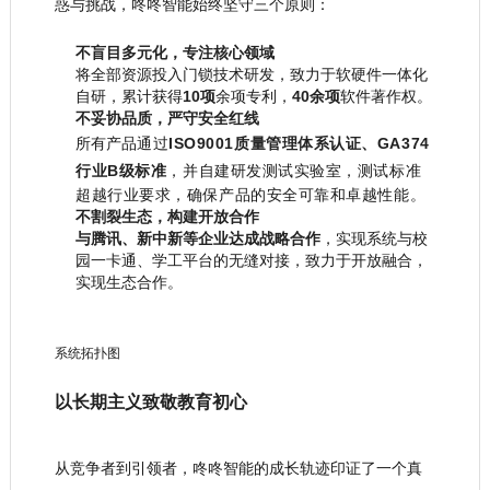
惑与挑战，咚咚智能始终坚守三个原则：
不盲目多元化，专注核心领域
将全部资源投入门锁技术研发，致力于软硬件一体化
自研，累计获得
10项
余项专利，
40余项
软件著作权。
不妥协品质，严守安全红线
所有产品
通过
ISO9001质量管理体系认证、GA374
行业B级标准
，并
自建研发测试实验室，测试标准
超越行业要求，确保产品的安全可靠和卓越性能。
不割裂生态，构建开放合作
与腾讯、新中新等企业达成战略合作
，实现系统与校
园一卡通、学工平台的无缝对接，致力于开放融合，
实现生态合作。
系统拓扑图
以长期主义致敬教育初心
从竞争者到引领者，咚咚智能的成长轨迹印证了一个真