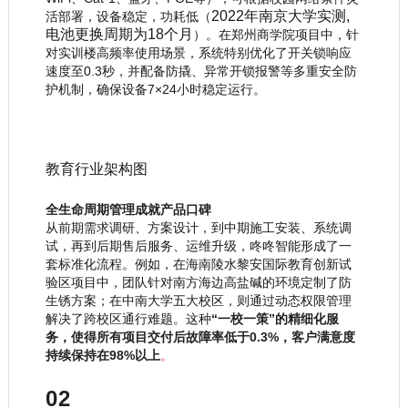
2022年南京大学实测,
活部署，设备稳定，功耗低（
电池更换周期为
18个月
）。在郑州商学院项目中，针
对实训楼高频率使用场景，系统特别优化了开关锁响应
速度至0.3秒，并配备防撬、异常开锁报警
等多重安全防
护机制，确保设备7×24小时稳定运行。
教育行业架构图
全生命周期管理成就产品口碑
从前
期需求调研、方案设计，到中期施工安装、系统调
试，再到后期售后服务、运维升级，咚咚智能形成了一
套标准化流程。例如，在海南陵水黎安国际教育创新试
验区项目中，团队针对南方海边高盐碱的环境定制了防
生锈方案；在中南大学五大校区，则通过动态权限管理
解决了跨校区通行难题。这种
“一校一策”的精细化服
务，使得所有项目交付后故障率低于0.3%，客户满意度
持续保持在98%以上
。
02