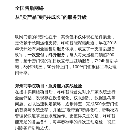
全国售后网络
从“卖产品”到“共成长”的服务升级
联网门锁的特殊性在于，其价值不仅体现在硬件质量，
更依赖于长期运维支持。咚咚智能深谙此道，早在2018
年便开始布局全国售后服务体系，成立了一支
售后服务
铁军，
一次交付，终身服务，
每人每天巡检门锁超200
套，超千套门锁的项目设立专业驻场服务，7*24h售后承
诺，3分钟响应，30分钟上门，100%门锁报修工单处理
闭环率。
郑州商学院项目：服务能力实战检验
在接手实训楼项目后，咚咚智能首先对原厂家系统进行
全面评估，发现存在设备老化、权限混乱、数据孤岛等
问题。团队迅速制定策略，逐步排查，完成500余套门锁
的替换与系统迁移，并通过“老带新”培训模式，帮助校方
管理员快速掌握新系统操作。更值得关注的是，咚咚智
能充足的备品备件，每年春秋季的两次主动巡检，彻底
消除客户后顾之忧。